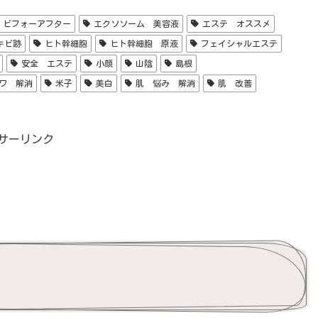
 ビフォーアフター
エクソソーム 美容液
エステ オススメ
キビ跡
ヒト幹細胞
ヒト幹細胞 原液
フェイシャルエステ
安全 エステ
小顔
山陰
島根
ワ 解消
米子
美白
肌 悩み 解消
肌 改善
サーリンク