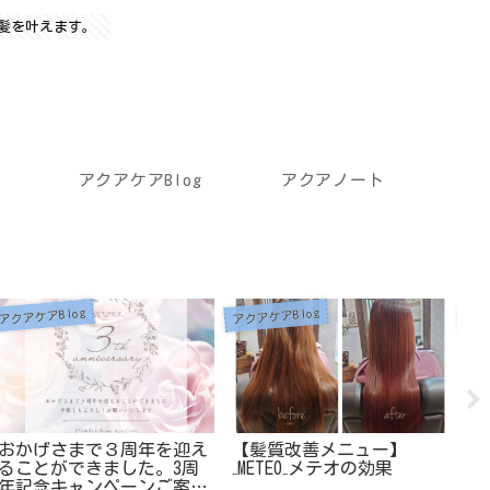
髪を叶えます。
アクアケアBlog
アクアノート
アクアケアBlog
アクアケアBlog
アク
おかげさまで３周年を迎え
【髪質改善メニュー】
N
ることができました。3周
₋METEO₋メテオの効果
【
年記念キャンペーンご案内