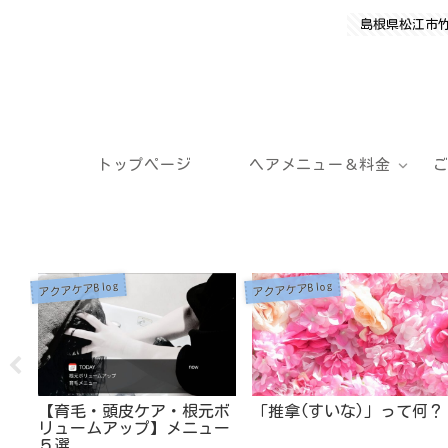
島根県松江市
トップページ
ヘアメニュー＆料金
アクアケアBlog
アクアケアBlog
メ商
【育毛・頭皮ケア・根元ボ
「推拿(すいな)」って何？
リュームアップ】メニュー
５選