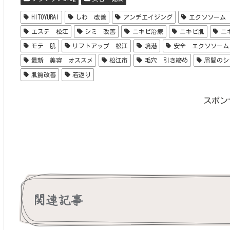
HITOYURAI
しわ 改善
アンチエイジング
エクソソーム
エステ 松江
シミ 改善
ニキビ治療
ニキビ肌
ニ
モテ 肌
リフトアップ 松江
境港
安全 エクソソーム
最新 美容 オススメ
松江市
毛穴 引き締め
眉間のシ
肌質改善
若返り
スポン
関連記事