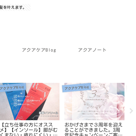
髪を叶えます。
アクアケアBlog
アクアノート
アクアケアBlog
アクアケアBlog
アク
【立ち仕事の方にオスス
おかげさまで３周年を迎え
N
メ】【インソール】脚がむ
ることができました。3周
【
くまない・疲れにくい・足
年記念キャンペーンご案内