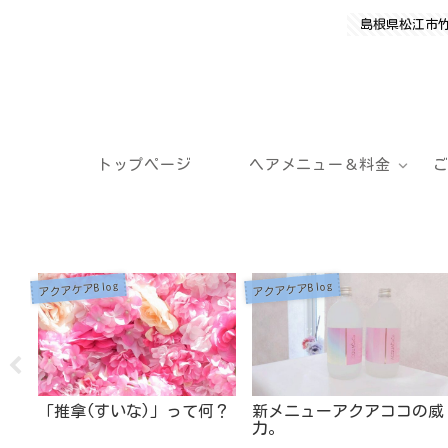
島根県松江市
トップページ
ヘアメニュー＆料金
アクアケアBlog
アクアケアBlog
メ商
「推拿(すいな)」って何？
新メニューアクアココの威
力。