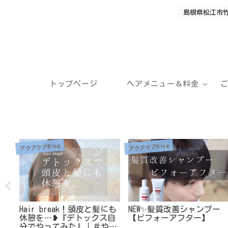
島根県松江市
トップページ
ヘアメニュー＆料金
アクアケアBlog
アクアケアBlog
にも
NEW✨髪質改善シャンプー
11月はビーワン水たっぷり
自
【ビフォーアフター】
増量サービス実施いたしま
っ
す♡〖頭皮と髪の乾燥対策