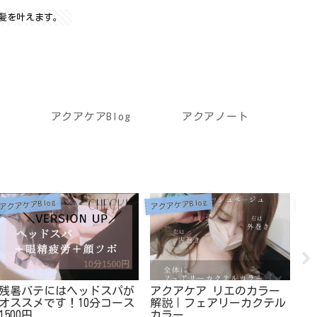
髪を叶えます。
アクアケアBlog
アクアノート
アクアケアBlog
アクアケアBlog
アク
アクアケア リエのカラー
新ヘッドスパ｜TE.ON(テオ
【
解説｜フェアリーカクテル
ン)
ュ
カラー