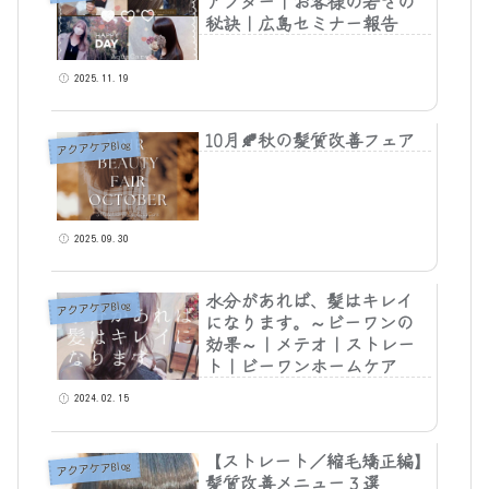
アフター｜お客様の若さの
秘訣｜広島セミナー報告
2025.11.19
10月🍂秋の髪質改善フェア
アクアケアBlog
2025.09.30
水分があれば、髪はキレイ
アクアケアBlog
になります。～ビーワンの
効果～｜メテオ｜ストレー
ト｜ビーワンホームケア
2024.02.15
【ストレート／縮毛矯正編】
アクアケアBlog
髪質改善メニュー３選