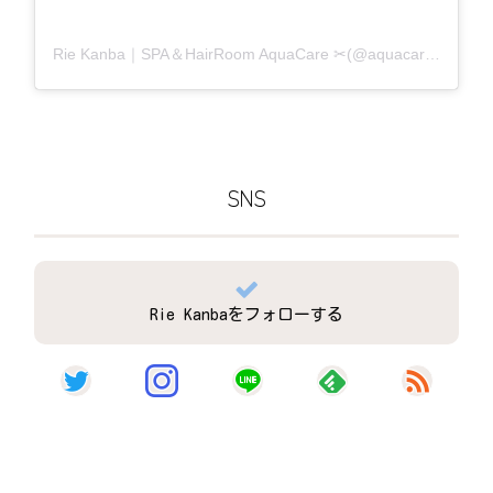
Rie Kanba｜SPA＆HairRoom AquaCare ✂(@aquacare_rie)がシェアした投稿
SNS
Rie Kanbaをフォローする