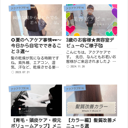
に心より感謝を申し上げま
す。 お一人おひとり、髪質や
アクアケアBlog
アクアケアBlog
頭髪に関するお悩み等はも
ち...
🌻夏のヘアケア事情🕶～
3歳のお客様★美容室デ
今日から自宅でできるこ
ビューのご様子🥰
と３選～
こんにちは。アクアケアで
す。 先日、なんともお若いお
髪の乾燥が気になる時期です
客様がご来店されました♪ 事
ね。紫外線、エアコン、湿
前に、トーマスがお好きとの
2024.11.26
気、汗など、乾燥させる要因
情報をいただいていたのでBGM
はいっぱいで(;^ω^) 今回
2023.07.21
を機関車トーマスにしてスタ
は、この時期必要な、または
ンバイ。 ご来店時にお母様か
気を付けるべきヘアケア対策
ら「古いトーマスの曲ですね
をお話いたします！ご自宅で
アクアケアBlog
アクアケアBlog
っ」...
できることもありますので、
ぜひやってみて...
【育毛・頭皮ケア・根元
【カラー編】髪質改善メ
ボリュームアップ】メニ
ニュー５選