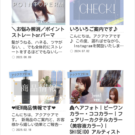
＼お悩み解消／ポイント
いろいろご案内です♪
ストレートorパーマ
こんにちは。アクアケアです
♪ この度、遅ればせながら、
髪がうねる、ハネる、ツヤが
Instagramを開設いたしま
ない、、でも全体的にストレ
した♬ 最新ブログをアップし
2024.07.02
ートをするほどでもないしな
た時にインスタでお知らせい
ぁという方向けの『部分パー
2023.06.09
たします♬先ほど開放いたし
マ(ストレートorカール)』の
ましたのでまだフォロワー様
ご案内です♪ 部分ストレート
は0人です(...
はこんな方にオススメ↓↓ ★
アクアケアBlog
アクアケアBlog
毛先のハネやうねりを抑えた
い...
❤NEW商品情報です❤
👸ヘアフォト｜ビーワン
カラー・ココカラー｜フ
こんにちは、アクアケアで
ェアリーカクテルカラー
す。 新商品のご案内と、お客
様から嬉しい効果とご報告を
(美容液カラー)｜
いただいた商品について改め
2025.02.18
SHISEIDO アルティスト
てご紹介をさせていただきま