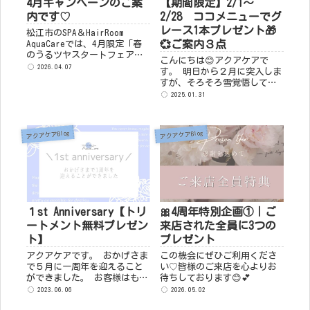
4月キャンペーンのご案
【期間限定】2/1～
内です♡
2/28 ココメニューでグ
レース1本プレゼント🎁
松江市のSPA＆HairRoom
💞ご案内３点
AquaCareでは、4月限定「春
のうるツヤスタートフェア」
こんにちは😊アクアケアで
を開催中。ビーワンやアクア
2026.04.07
す。 明日から２月に突入しま
ココ、ヘッドスパで頭皮と髪
すが、そろそろ雪覚悟してま
をやさしく整え、春らしい軽
す⛄ 皆さま引き続き体調等に
2025.01.31
やかな美髪へ。メンテナン
気を付けてお過ごしください
ス・カラー・ストレート・美
ね。 この時期は寒さで血行が
容の6コースをご用意していま
悪くなるため、春に向け...
す。
アクアケアBlog
アクアケアBlog
１st Anniversary【トリ
🎀4周年特別企画①｜ご
ートメント無料プレゼン
来店された全員に3つの
ト】
プレゼント
アクアケアです。 おかげさま
この機会にぜひご利用くださ
で５月に一周年を迎えること
い♡皆様のご来店を心よりお
ができました。 お客様はもち
待ちしております😊💕
ろんのこと、アクアケアに関
2023.06.06
2026.05.02
わってくださるすべての方々