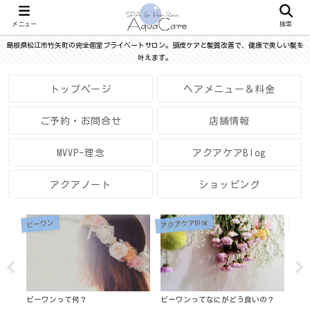
メニュー
検索
島根県松江市竹矢町の完全個室プライベートサロン。頭皮ケアと髪質改善で、健康で美しい髪を
叶えます。
トップページ
ヘアメニュー＆料金
ご予約・お問合せ
店舗情報
MVVP-理念
アクアケアBlog
アクアノート
ショッピング
アクアケアBlog
アク
ビーワン
メニュ
ビーワンって何？
ビーワンってなにがどう良いの？
貯水
ご