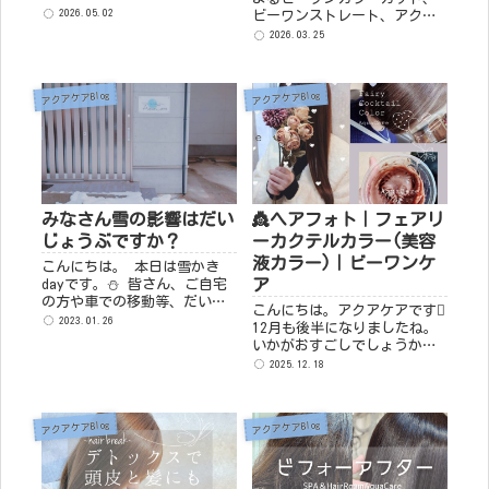
アケアはこの5月で4周年を迎
2026.05.02
ビーワンストレート、アクア
えることができました。 ここ
ココの施術実例をご紹介。頭
2026.03.25
まで続けてこられたのは、ご
皮ケアを土台に髪質改善へ導
来店くださるお客様、気にか
くビフォーアフター記事で
けてくださる皆さま、関わっ
す。
アクアケアBlog
アクアケアBlog
てく...
みなさん雪の影響はだい
👸ヘアフォト｜フェアリ
じょうぶですか？
ーカクテルカラー(美容
液カラー)｜ビーワンケ
こんにちは。 本日は雪かき
ア
dayです。⛄ 皆さん、ご自宅
の方や車での移動等、だいじ
こんにちは。アクアケアです
ょうぶですか？ 店舗前の道路
2023.01.26
12月も後半になりましたね。
はこんな感じとなっていま
いかがおすごしでしょうか？
す。(1/26 10：00) とても雪
今月、21日頃にちょっとした
2025.12.18
だるまやトト...
ニュースがあります (※23日
でした💦すみません💦)ブログ
で報告させてい...
アクアケアBlog
アクアケアBlog