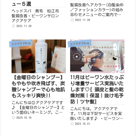
ュー５選
髪質改善ヘアカラー(白髪染め
／ファッションカラー)の組み
ヘッドスパ 育毛 松江市
合わせメニューのご案内です
髪質改善・ビーワンサロン
♪ ① ビーワン(頭皮デトッ
2022.11.28
アクアケア
クス＆天然美容水補給)＋ヘア
2022.11.29
カラー ｜￥11,000～13,000
② ビーワン(頭皮...
アクアケアBlog
アクアケアBlog
【金曜日のシャンプー】
11月はビーワン水たっぷ
もやもや吹き飛ばす、炭
り増量サービス実施いた
酸シャンプーで心も地肌
します♡〖頭皮と髪の乾
もスッキリ爽快!!
燥対策｜保湿｜抜け毛予
防｜ツヤ髪〗
こんにちは😊アクアケアです
♪ 【金曜日のシャンプー】と
こんにちは。アクアケアで
いう面白いネーミング。こち
す。11月は下記サービスを実
ら炭酸シャンプーです○o。
2025.10.10
施いたします♪ ・ビーワン
使い方は自由です🍃 いつもよ
水、通常の２倍量をパッティ
2023.10.31
りスッキリしたい日に
ング〖ビーワン２回分〗 ※ビ
&#x271...
ーワンを受けていただく方限