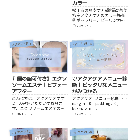
カラー
す😊 GRAN グランカラーリバ
イブ 毎日継続することで
松江市の頭皮ケア&髪質改善美
完...
容室アクアケアのカラー施術
例ギャラリー。ビーワンカラ
ー・ココカラーは水分ケアで
2026.02.04
発色と色持ちが全然違いま
す。キューティクルが整い透
明感のある美しい仕上がり
アクアケアBlog
アクアケアBlog
に。グレイカラー（白髪染
め）もカクテルカラーで艶や
かに。パーソナルカラー診断
対応。水分は美髪の基本で
す。
〖国の認可付き〗エクソ
♡アクアケアメニュー診
ソームエステ｜ビフォー
断｜ピッタリなメニュー
アフター
がみつかる
こんにちは。アクアケアです
アクアケア メニュー診断 * {
♪ 大好評いただいておりま
margin: 0; padding: 0;
す、エクソソームエステのビ
box-sizin...
フォーアフターをご紹介いた
2024.04.17
2026.01.07
します😊 受けていただくペー
スは皆様それぞれですが、 ・
お肌のお悩み目的別で集中的
アクアケアBlog
アクアケアBlog
に ・イベン...