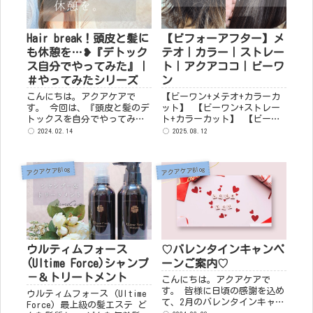
Hair break！頭皮と髪に
【ビフォーアフター】メ
も休憩を…❥『デトック
テオ｜カラー｜ストレー
ス自分でやってみた』｜
ト｜アクアココ｜ビーワ
＃やってみたシリーズ
ン
こんにちは。アクアケアで
【ビーワン+メテオ+カラーカ
す。 今回は、『頭皮と髪のデ
ット】 【ビーワン+ストレー
トックスを自分でやってみ
ト+カラーカット】 【ビーワ
た』のご報告です。 最近、乾
ン+ストレート】 【ビーワン
2024.02.14
2025.08.12
燥が気になる...髪がきし
+ストレート】 【ビーワン+ス
む...指通りが悪い...あぁ。
トレート+カラーカット】 ...
と、コンディションがひじょ
アクアケアBlog
アクアケアBlog
～によくなかったので、...
ウルティムフォース
♡バレンタインキャンペ
(Ultime Force)シャンプ
ーンご案内♡
－＆トリートメント
こんにちは。アクアケアで
す。 皆様に日頃の感謝を込め
ウルティムフォース (Ultime
て、2月のバレンタインキャン
Force) 最上級の髪エステ ど