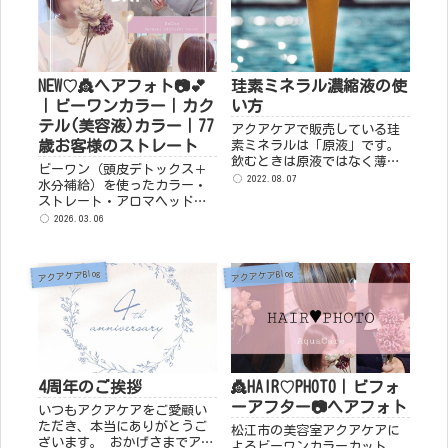
NEW♡👸ヘアフォト📷💕
珪素ミネラル濃縮液の使
｜ビーワンカラー｜カク
い方
テル(美容液)カラー｜77
アクアケアで販売している珪
歳お客様のストレート
素ミネラルは「原液」です。
飲むときは原液ではなく薄め
ビーワン（頭皮デトックス＋
て下さい。(100～200倍) 《飲
2022.08.07
水分補給）を使ったカラー・
み方》 コップ１杯の飲料水
ストレート・アロマヘッドス
(約200ml)に対して2ml1ℓの容
パのヘアフォトをご紹介。白
2026.03.06
器(ペットボトルなど)に10ml
髪染め・髪質改善・くせ毛で
ジュース...
お悩みの方に、実際の施術事
例をお届けします。SPA＆
アクアケアBlog
アクアケアBlog
HairRoom AquaCare｜アクア
ケア。
4周年のご挨拶
👸HAIR♡PHOTO｜ビフォ
ーアフター📷ヘアフォト
いつもアクアケアをご愛顧い
ただき、本当にありがとうご
松江市の美容室アクアケアに
ざいます。 おかげさまでアク
よるビーワンカラーカット、