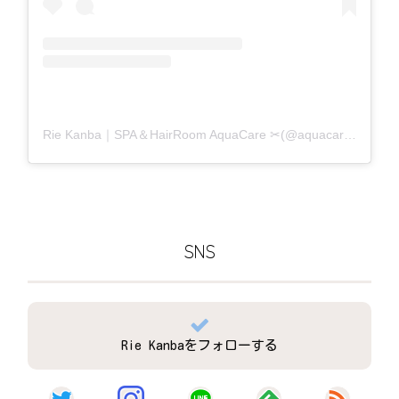
Rie Kanba｜SPA＆HairRoom AquaCare ✂(@aquacare_rie)がシェアした投稿
SNS
Rie Kanbaをフォローする