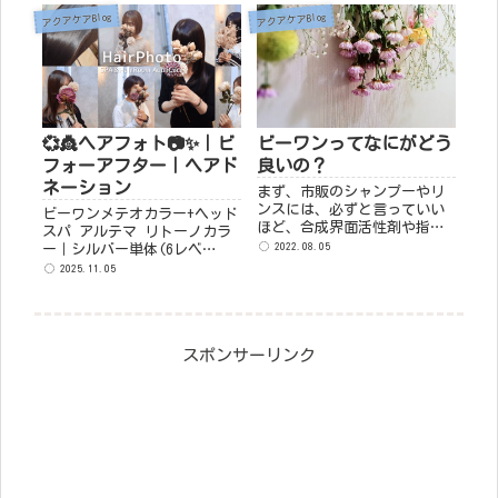
定となります。 ビーワン｜＋
アクアケアBlog
アクアケアBlog
￥3,300 ビーワ...
💞👸ヘアフォト📷✨｜ビ
ビーワンってなにがどう
フォーアフター｜ヘアド
良いの？
ネーション
まず、市販のシャンプーやリ
ンスには、必ずと言っていい
ビーワンメテオカラー+ヘッド
ほど、合成界面活性剤や指定
スパ アルテマ リトーノカラ
成分などの化学物質が多く使
2022.08.05
ー｜シルバー単体(6レベ
用されています。 この界面活
ル)+メテオ ストレートカット
2025.11.05
性剤や指定成分などは、知ら
ビーワンカラーカット｜根元
ず知らずのうちに皮膚を通し
11レベルファッション+グレイ
て（経皮毒）体の中に入り込
カラー8レベル3：1毛先13レベ
み、病気の原因の一つと...
ル｜...
スポンサーリンク