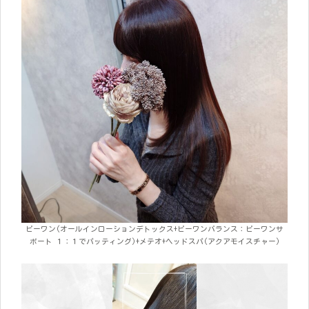
ビーワン(オールインローションデトックス+ビーワンバランス：ビーワンサ
ポート １：１でパッティング)+メテオ+ヘッドスパ(アクアモイスチャー)