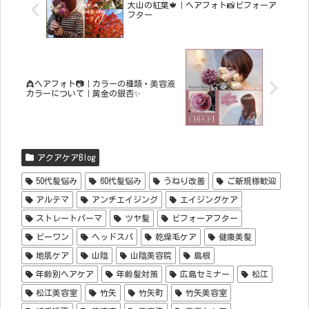
大山の紅葉🍁｜ヘアフォト📸ビフォーア
フター
👸ヘアフォト📷｜カラーの種類・美容液
カラーについて｜黄金の銀杏✨
アクアケアBlog
50代髪悩み
60代髪悩み
うねり改善
ご新規様歓迎
アルテマ
アンチエイジング
エイジングケア
ストレートパーマ
ツヤ髪
ビフォーアフター
ビーワン
ヘッドスパ
乾燥毛ケア
健康美髪
地肌ケア
山陰
山陰美容院
島根
年齢別ヘアケア
年齢髪対策
広島セミナー
松江
松江美容室
竹矢
竹矢町
竹矢美容室