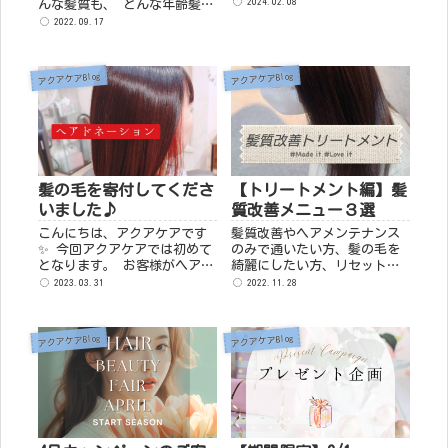
ペーンのお知らせです♪ ♡ヘ
2024.02.08
んな髪質も、 どんな年齢髪も
ッドスパ
芯から美しくなれる 髪の芯ま
2022.09.17
￥3,500→￥2,000(２/29ま
で保湿成分を浸透させ、ふん
で) ♡エクソソーム※２回目
わりとした美しい髪をキープ
以降の方 全顔￥8,800 ...
します。ダメージケア...
アクアケアBlog
アクアケアBlog
髪の毛を寄付してくださ
【トリートメント編】髪
いました♪
質改善メニュー３選
こんにちは、アクアケアです
髪質改善やヘアメンテナンス
✨ 今回アクアケアでは初めて
のみで通いたい方、髪の毛を
となります。 お客様がヘアド
綺麗にしたい方、リセットし
ネーション（髪の毛の寄付）
たい方などにオススメのメニ
2023.03.31
2022.11.28
をしてくださいました（＾ᵕ
ューとなっております(^^)
＾）✨ ヘアドネーションで
① ビーワン(頭皮デトックス
は、最低でも31㎝の長さ...
＋水分補給) ｜￥5,500
アクアケアBlog
アクアケアBlog
② ...