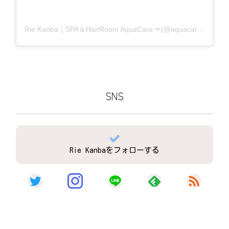
Rie Kanba｜SPA＆HairRoom AquaCare ✂(@aquacare_rie)がシェアした投稿
SNS
Rie Kanbaをフォローする