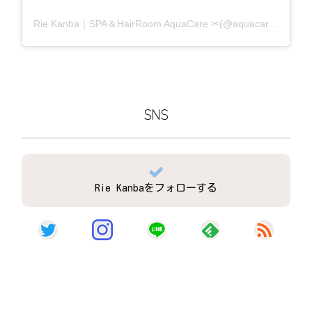
Rie Kanba｜SPA＆HairRoom AquaCare ✂(@aquacare_rie)がシェアした投稿
SNS
Rie Kanbaをフォローする