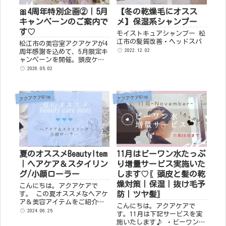
🎀4周年特別企画②｜5月
【冬の乾燥毛にオスス
キャンペーンのご案内で
メ】保湿系シャンプー
す♡
モイストキュアシャンプー 松
江市の髪質改善・ヘッドスパ
松江市の美容室アクアケアが4
2022.12.02
周年感謝を込めて、5月限定キ
ャンペーンを開催。頭皮ケ
ア、髪質改善、ヘッドスパ、
2026.05.02
カラー、ストレート、自分磨
きまで、季節のゆらぎに寄り
添う全12コースをご用意。
アクアケアBlog
アクアケアBlog
夏のオススメBeautyItem
11月はビーワン水たっぷ
｜ヘアケア＆スタイリン
り増量サービス実施いた
グ/小顔ローラー
します♡〖頭皮と髪の乾
燥対策｜保湿｜抜け毛予
こんにちは。アクアケアで
防｜ツヤ髪〗
す。 この夏オススメなヘアケ
ア＆美容アイテムをご紹介い
こんにちは。アクアケアで
たします♪ 保湿効果抜群♡ビ
2024.06.25
す。11月は下記サービスを実
ーワンサポート ビーワンサポ
施いたします♪ ・ビーワン