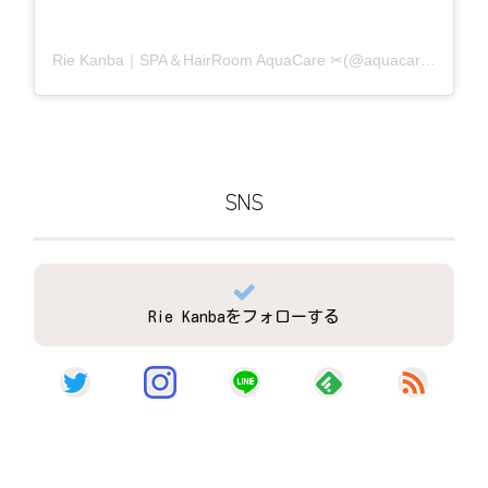
Rie Kanba｜SPA＆HairRoom AquaCare ✂(@aquacare_rie)がシェアした投稿
SNS
Rie Kanbaをフォローする