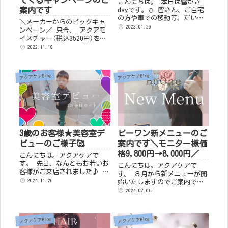
てくるキャンペーンのご
こんにちは。 本日は雪かき
案内です
dayです。⛄ 皆さん、ご自宅
の方や車での移動等、だいじ
＼メーカーからのビッグキャ
ょうぶですか？ 店舗前の道路
2023.01.26
ンペーン／ 只今、 アクアモ
はこんな感じとなっていま
イスチャー(税込3520円)を購
す。(1/26 10：00) とても雪
入して頂いた方には、リフト
2022.11.18
だるまやトト...
アップ美容液(8800円)が無料
でついてきます！！ ※限定品
ですので在庫がなくなり次第
アクアケアBlog
アクアケアBlog
終了致...
3歳のお客様★美容室デ
ビーワン新メニューのご
ビューのご様子🥰
案内です＼モニター様価
格9,800円→8,000円／
こんにちは。アクアケアで
す。 先日、なんともお若いお
こんにちは。アクアケアで
客様がご来店されました♪ 事
す。 ８月から新メニューが開
前に、トーマスがお好きとの
2024.11.26
始いたしますのでご案内です
情報をいただいていたのでBGM
♬ ビーワンから登場しまし
2024.07.05
を機関車トーマスにしてスタ
た、頭皮洗浄専用の〖アクア
ンバイ。 ご来店時にお母様か
ココ〗を１本全部使用した施
ら「古いトーマスの曲ですね
術となります。 〖施術の流
アクアケアBlog
アクアケアBlog
っ」...
れ〗 ・...