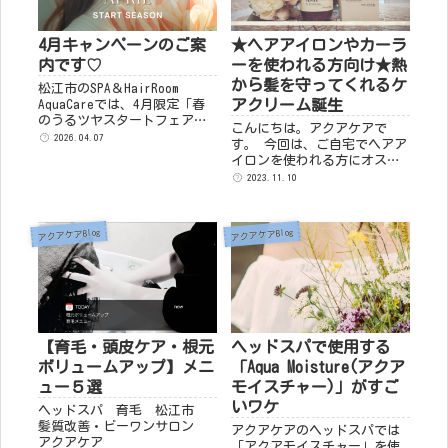
4月キャンペーンのご案
★ヘアアイロンやカーラ
内です♡
ーを使われる方向け★熱
から髪を守ってくれるケ
松江市のSPA＆HairRoom
アクリーム誕生
AquaCareでは、4月限定「春
のうるツヤスタートフェア」
こんにちは。アクアケアで
を開催中。ビーワンやアクア
2026.04.07
す。 今回は、ご自宅でヘアア
ココ、ヘッドスパで頭皮と髪
イロンを使われる方にオスス
をやさしく整え、春らしい軽
メするホームケア商品のご紹
2023.11.10
やかな美髪へ。メンテナン
介です。 heat care cream
ス・カラー・ストレート・美
ヒートケアクリーム 熱を味
容の6コースをご用意していま
方にし、毛髪を守るケアクリ
す。
アクアケアBlog
アクアケアBlog
ーム 200...
【育毛・頭皮ケア・根元
ヘッドスパで使用する
ボリュームアップ】メニ
「Aqua Moisture(アクア
ュー５選
モイスチャー)」がすご
いワケ
ヘッドスパ 育毛 松江市
髪質改善・ビーワンサロン
アクアケアのヘッドスパでは
アクアケア
「アクアモイスチャー」を使