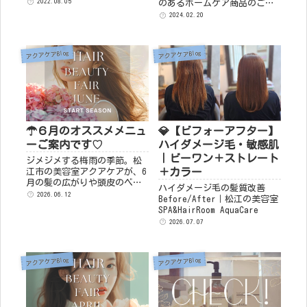
成分などの化学物質が多く使
2022.08.05
のあるホームケア商品のご紹
用されています。 この界面活
介です♪ テモイプルーム ヘ
2024.02.20
性剤や指定成分などは、知ら
アマスク 最近入荷いたしまし
ず知らずのうちに皮膚を通し
た、ヘアマスクです。使うほ
て（経皮毒）体の中に入り込
どに綺麗になり、毎日のケア
アクアケアBlog
アクアケアBlog
み、病気の原因の一つと...
が楽しくなるような...
☂６月のオススメメニュ
💎【ビフォーアフター】
ーご案内です♡
ハイダメージ毛・敏感肌
｜ビーワン＋ストレート
ジメジメする梅雨の季節。松
＋カラー
江市の美容室アクアケアが、6
月の髪の広がりや頭皮のベタ
ハイダメージ毛の髪質改善
つきを根本から解決するおす
2026.06.12
Before/After｜松江の美容室
すめメニューをご紹介。ビー
SPA&HairRoom AquaCare
ワン水分ケアやアクアココで
2026.07.07
の毛穴リセットなど、今こそ
必要な「5つの理由」を詳しく
解説します。
アクアケアBlog
アクアケアBlog