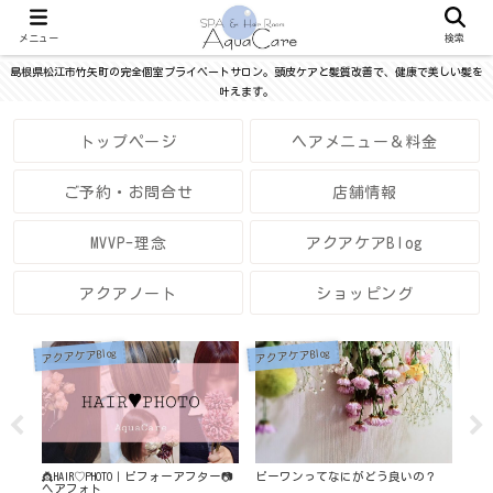
メニュー
検索
島根県松江市竹矢町の完全個室プライベートサロン。頭皮ケアと髪質改善で、健康で美しい髪を
叶えます。
トップページ
ヘアメニュー＆料金
ご予約・お問合せ
店舗情報
MVVP-理念
アクアケアBlog
アクアノート
ショッピング
アクアケアBlog
アクアケアBlog
アク
👸HAIR♡PHOTO｜ビフォーアフター📷
ビーワンってなにがどう良いの？
春の
ヘアフォト