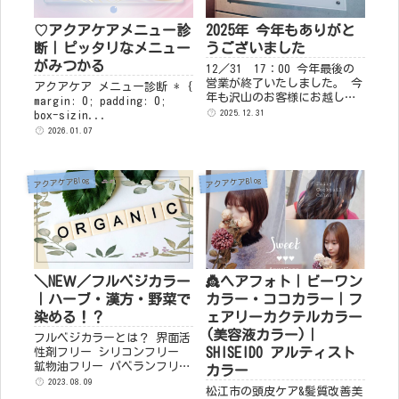
♡アクアケアメニュー診
2025年 今年もありがと
断｜ピッタリなメニュー
うございました
がみつかる
12／31 17：00 今年最後の
営業が終了いたしました。 今
アクアケア メニュー診断 * {
年も沢山のお客様にお越しい
margin: 0; padding: 0;
ただき、本当にありがとうご
2025.12.31
box-sizin...
ざいました。 振り返ればいろ
2026.01.07
いろなことがありましたが、
私は、「お客様にたくさん笑
顔になっていた...
アクアケアBlog
アクアケアBlog
＼NEＷ／フルベジカラー
👸ヘアフォト｜ビーワン
｜ハーブ・漢方・野菜で
カラー・ココカラー｜フ
染める！？
ェアリーカクテルカラー
(美容液カラー)｜
フルベジカラーとは？ 界面活
SHISEIDO アルティスト
性剤フリー シリコンフリー
鉱物油フリー パベランフリー
カラー
アルコールフリー 香料フリー
2023.08.09
松江市の頭皮ケア&髪質改善美
髪と地肌に優しい成分が入っ