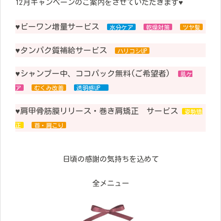
12月キャンペーンのご案内をさせていただきます♥
♥ビーワン増量サービス
水分ケア
乾燥対策
ツヤ髪
♥
タ
ンパク質補給サービス
ハリコシUP
♥シャンプー中、ココパック無料(ご希望者)
肌ケ
ア
むくみ改善
透明感UP
♥肩甲骨筋膜リリース・巻き肩矯正 サービス
姿勢矯
正
首・肩こり
日頃の感謝の気持ちを込めて
全メニュー