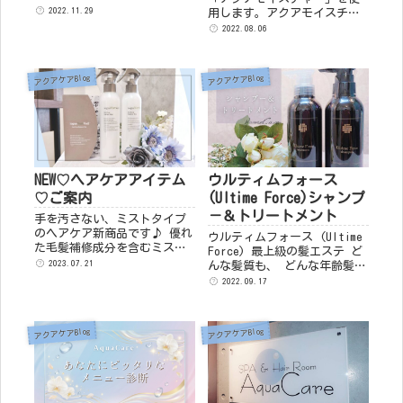
2022.11.29
用します。アクアモイスチャ
ーとは、天然ハーブと栄養学
2022.08.06
からつくられたオーガニック
ローションです。「若返りの
ハーブ」と言われるローズマ
アクアケアBlog
アクアケアBlog
リーの抽出成分「ゲンクワニ
ン」を使用した全身Aqua
M...
NEW♡ヘアケアアイテム
ウルティムフォース
♡ご案内
(Ultime Force)シャンプ
－＆トリートメント
手を汚さない、ミストタイプ
のヘアケア新商品です♪ 優れ
ウルティムフォース (Ultime
た毛髪補修成分を含むミスト
Force) 最上級の髪エステ ど
が髪の奥底までしっかり浸
2023.07.21
んな髪質も、 どんな年齢髪も
透。芯から潤し、しなやかで
芯から美しくなれる 髪の芯ま
2022.09.17
ツヤのある髪へ導きます。 髪
で保湿成分を浸透させ、ふん
が強くなることで得られるメ
わりとした美しい髪をキープ
リット ☑ハリ...
します。ダメージケア...
アクアケアBlog
アクアケアBlog