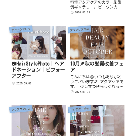
容室アクアケアのカラー施術
たグレイカラー ハーブや
例ギャラリー。ビーワンカラ
漢...
ー・ココカラーは水分ケアで
2026.02.04
発色と色持ちが全然違いま
す。キューティクルが整い透
明感のある美しい仕上がり
アクアケアBlog
アクアケアBlog
に。グレイカラー（白髪染
め）もカクテルカラーで艶や
かに。パーソナルカラー診断
対応。水分は美髪の基本で
す。
📷HairStylePhoto｜ヘア
10月🍂秋の髪質改善フェ
ドネーション｜ビフォー
ア
アフター
こんにちは😊いつもありがと
うございます💕 アクアケアで
2025.09.03
す。 少しずつ秋らしくなっ
て、 秋のヘアスタイルにされ
2025.09.30
るお客様も増えてきました♪
季節の変わり目こそ、 髪と頭
皮のメンテナンス時期ですね
アクアケアBlog
アクアケアBlog
&#...