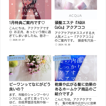
1月特典ご案内です♡
頭髪エステ『AQUA
CoCo』アクアココ
こんにちは。アクアケアです
😊 お正月、あっという間に過
アクアケアがオススメする大
ぎてしまいましたね。皆さ
人気メニュー『アクアココ』
ま、ご体調などお変わりあり
2026.01.07
のご案内です。 頭皮毛穴洗浄
ませんでしょうか？ 年末年始
と水分補給を同時に叶える 頭
2024.10.30
のお休み中、スマホをたくさ
髪エステ『アクアココ』 今年
ん見た方も多いのではないで
の８月から始まっております
しょうか？ ...
ビーワンのバージョンアップ
アクアケアBlog
アクアケアBlog
バージョン『アクアココ』...
ビーワンってなにがどう
乾燥や広がる髪に効果の
良いの？
あるホームケア商品のご
紹介です♪
まず、市販のシャンプーやリ
ンスには、必ずと言っていい
こんにちは。アクアケアで
ほど、合成界面活性剤や指定
す。 髪の乾燥や広がりに効果