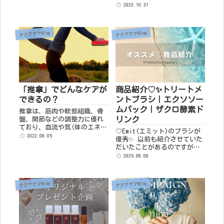
ートは、アクアケアでも人気
水、通常の２倍量をパッティ
2023.10.31
の『お水のスタイリング剤』
ング〖ビーワン２回分〗 ※ビ
です。なぜ人気...
ーワンを受けていただく方限
定となります。 ビーワン｜＋
アクアケアBlog
アクアケアBlog
￥3,300 ビーワ...
「推拿」でどんなケアが
商品紹介♡✨トリートメ
できるの？
ントブラシ｜エクソソー
ムパック｜ザクロ酵素ド
推拿は、筋肉や軟部組織、骨
リンク
盤、関節などの調整力に優れ
ており、血流や気(体のエネル
♡Emit(エミット)のブラシが
ギー)の巡りを良くし、代謝を
2022.08.05
優秀✨ 以前も紹介させていた
高め、体が本来持つ自然治癒
だいたことがあるのですが、
力を高めることで、体の不調
オススメなので改めてご案内
2025.08.08
を開放へと誘導します。体の
いたします♡最近、お客様の
芯から疲れが改善され、自然
施術にも個人的にも大活躍な
治癒力の向上による不調の
こちらのブラシ。特にシャン
予...
アクアケアBlog
アクアケアBlog
プーの予洗いの時に使...