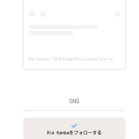
Rie Kanba｜SPA＆HairRoom AquaCare ✂(@aquacare_rie)がシェアした投稿
SNS
Rie Kanbaをフォローする