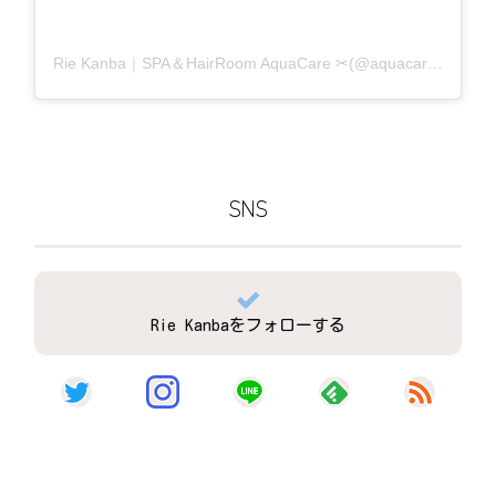
Rie Kanba｜SPA＆HairRoom AquaCare ✂(@aquacare_rie)がシェアした投稿
SNS
Rie Kanbaをフォローする