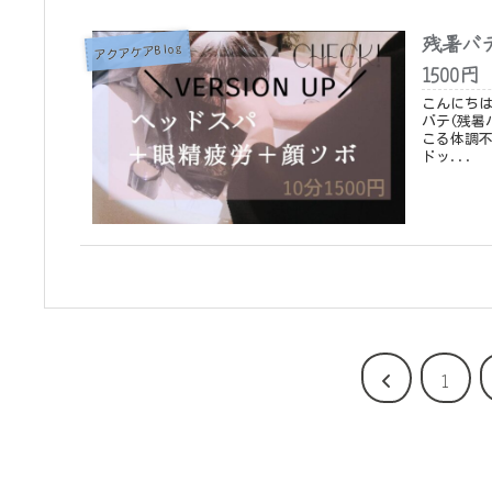
残暑バ
アクアケアBlog
1500円
こんにちは、
バテ(残暑
こる体調不良に注意が必
ドッ...
1