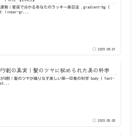
｜星座で分かるあなたのラッキー美容法 .gradient-bg {
d: linear-gr...
2025.06.01
が9割の真実｜髪のツヤに秘められた美の科学
割｜髪のツヤが織りなす美しい第一印象の科学 body { font-
Not...
2025.05.05