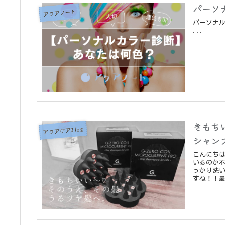
パーソ
アクアノート
パーソナルカラー診断｜S
...
きもち
アクアケアBlog
シャン
こんにちは、アクアケア
いるのか
っかり洗い
すね！！最