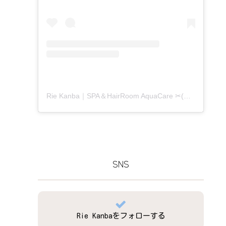
Rie Kanba｜SPA＆HairRoom AquaCare ✂(@aquacare_rie)がシェアした投稿
SNS
Rie Kanbaをフォローする