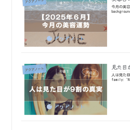
アクアノート
今月の美容運勢
backgroun
見た目
アクアノート
人は見た目が9
family: '