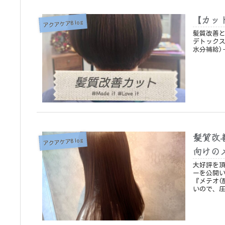
【カッ
アクアケアBlog
髪質改善とカ
デトックス＋水分補給)＋
水分補給)
髪質改
アクアケアBlog
向けの
大好評を頂いております、 
ーを公開いたします♪ ヘアケア、
『メテオ(
いので、圧