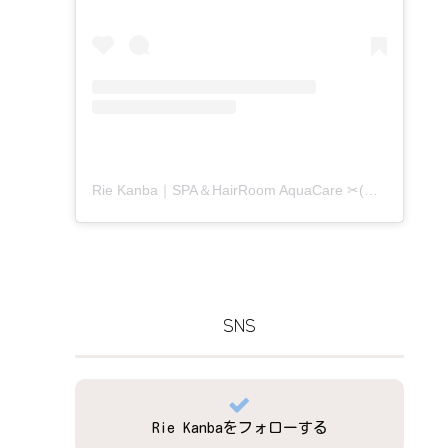
Rie Kanba｜SPA＆HairRoom AquaCare ✂(@aquacare_rie)がシェアした投稿
SNS
Rie Kanbaをフォローする