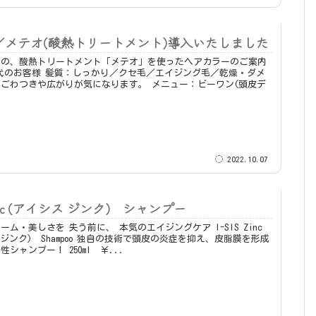
W／メテオ(酸熱トリートメント)導入いたしました
ーの、酸熱トリートメント「メテオ」を使ったヘアカラーのご案内
きや広がりが気になります。 メニュー：ビーワン(頭皮デ
2022.10.07
 Zinc (アイシス ジンク) シャンプー
前に、 本気のエイジングケア I-SIS Zinc
mpoo 独自の技術で頭皮の炎症を抑え、皮脂膜を形成
する低刺激性シャンプー！ 250ml ￥...