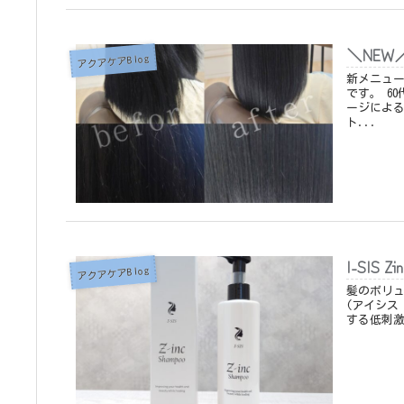
＼NE
アクアケアBlog
新メニュ
です。 60代のお客様 髪質：しっかり／クセ毛／エイジング毛／乾燥・ダメ
ージによるごわつ
ト...
I-SIS
アクアケアBlog
髪のボリューム・美しさを 失う
(アイシス ジンク) Sha