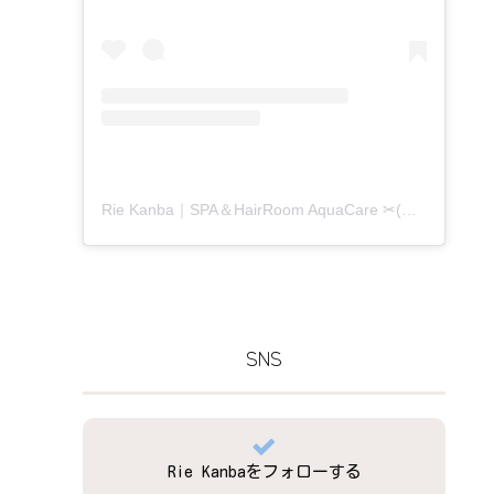
Rie Kanba｜SPA＆HairRoom AquaCare ✂(@aquacare_rie)がシェアした投稿
SNS
Rie Kanbaをフォローする