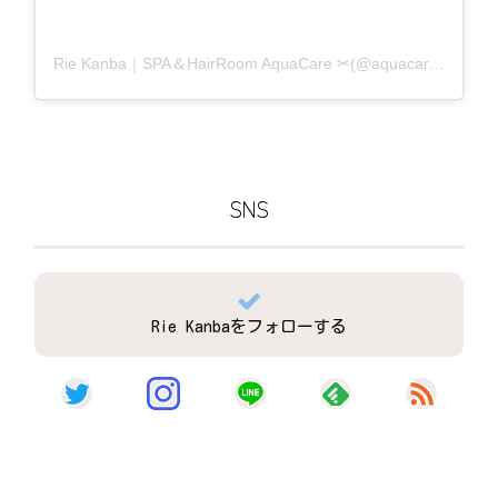
Rie Kanba｜SPA＆HairRoom AquaCare ✂(@aquacare_rie)がシェアした投稿
SNS
Rie Kanbaをフォローする