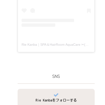
Rie Kanba｜SPA＆HairRoom AquaCare ✂(@aquacare_rie)がシェアした投稿
SNS
Rie Kanbaをフォローする