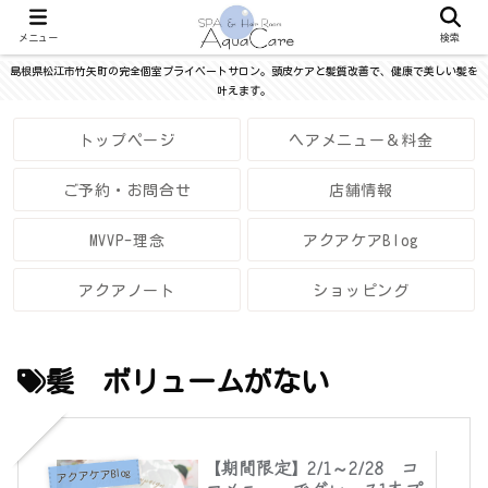
メニュー
検索
島根県松江市竹矢町の完全個室プライベートサロン。頭皮ケアと髪質改善で、健康で美しい髪を
叶えます。
トップページ
ヘアメニュー＆料金
ご予約・お問合せ
店舗情報
MVVP-理念
アクアケアBlog
アクアノート
ショッピング
髪 ボリュームがない
【期間限定】2/1～2/28 コ
アクアケアBlog