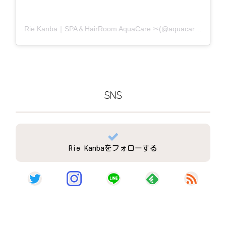
Rie Kanba｜SPA＆HairRoom AquaCare ✂(@aquacare_rie)がシェアした投稿
SNS
Rie Kanbaをフォローする