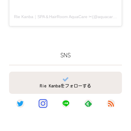
Rie Kanba｜SPA＆HairRoom AquaCare ✂(@aquacare_rie)がシェアした投稿
SNS
Rie Kanbaをフォローする