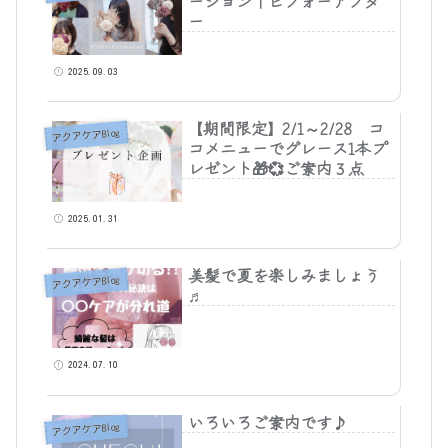
ーション｜ビフォーアフタ
ー
2025.09.03
【期間限定】2/1～2/28 コ
アクアケアBlog
コメニューでグレース1本プ
レゼント🎁💞ご案内３点
2025.01.31
美髪で夏を楽しみましょう
アクアケアBlog
♬
2024.07.10
いろいろご案内です♪
アクアケアBlog