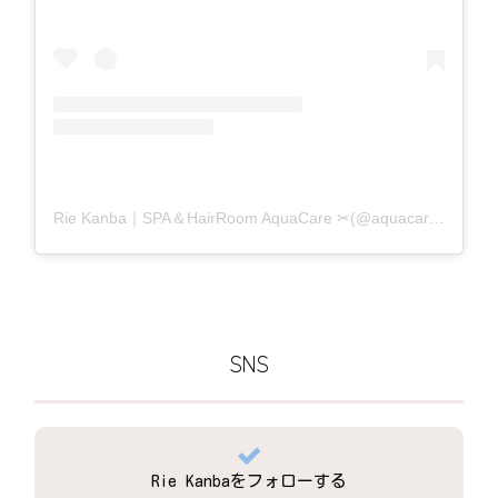
Rie Kanba｜SPA＆HairRoom AquaCare ✂(@aquacare_rie)がシェアした投稿
SNS
Rie Kanbaをフォローする