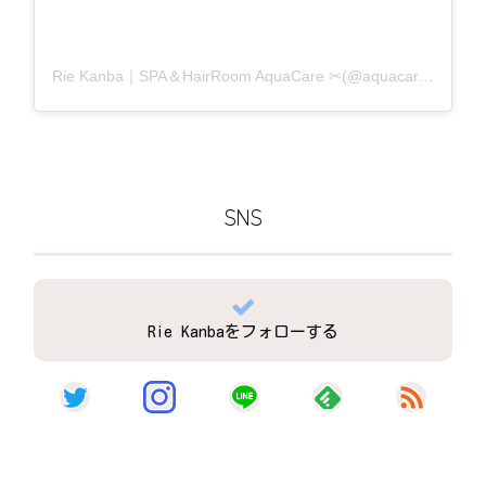
Rie Kanba｜SPA＆HairRoom AquaCare ✂(@aquacare_rie)がシェアした投稿
SNS
Rie Kanbaをフォローする