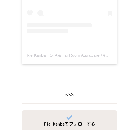
Rie Kanba｜SPA＆HairRoom AquaCare ✂(@aquacare_rie)がシェアした投稿
SNS
Rie Kanbaをフォローする