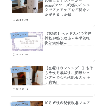
に使えます♡メーカー
awaas(アワーズ)様のインス
タでアクアケアをご紹介い
ただきました😆
2025.11.04
【第5回】ヘッドスパで自律
アクアノート
神経が整う理由～科学的根
拠と実体験～
2025.11.03
【金曜日のシャンプー】もや
アクアケアBlog
もや吹き飛ばす、炭酸シャ
ンプーで心も地肌もスッキ
リ爽快!!
2025.10.10
10月🍂秋の髪質改善フェア
アクアケアBlog