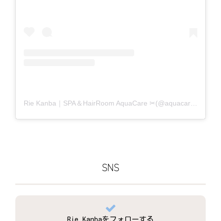
Rie Kanba｜SPA＆HairRoom AquaCare ✂(@aquacare_rie)がシェアした投稿
SNS
Rie Kanbaをフォローする