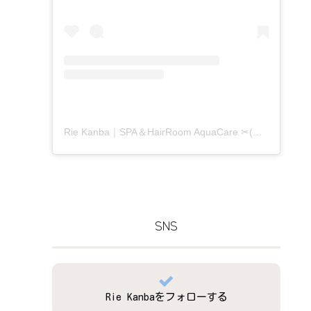
Rie Kanba｜SPA＆HairRoom AquaCare ✂(@aquacare_rie)がシェアした投稿
SNS
Rie Kanbaをフォローする