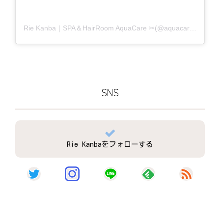
Rie Kanba｜SPA＆HairRoom AquaCare ✂(@aquacare_rie)がシェアした投稿
SNS
Rie Kanbaをフォローする