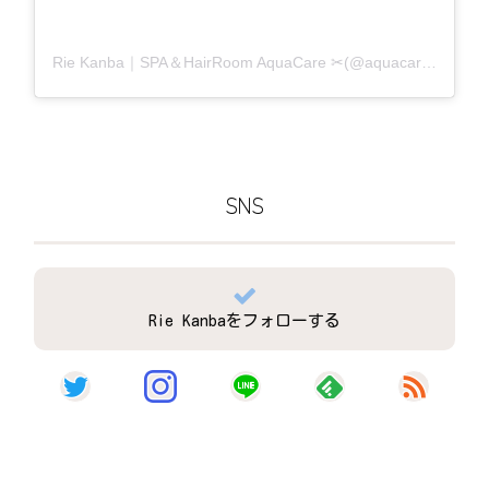
Rie Kanba｜SPA＆HairRoom AquaCare ✂(@aquacare_rie)がシェアした投稿
SNS
Rie Kanbaをフォローする