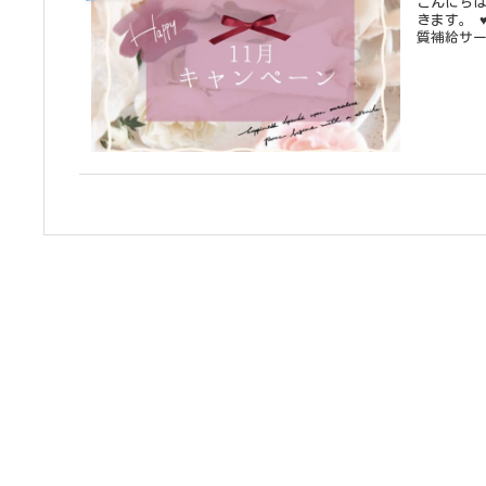
こんにちは。アクアケア
きます。 ♥ビーワン増量サービス 水分ケア 乾燥対策 ツヤ髪 ♥タンパク