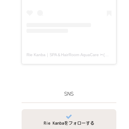
Rie Kanba｜SPA＆HairRoom AquaCare ✂(@aquacare_rie)がシェアした投稿
SNS
Rie Kanbaをフォローする