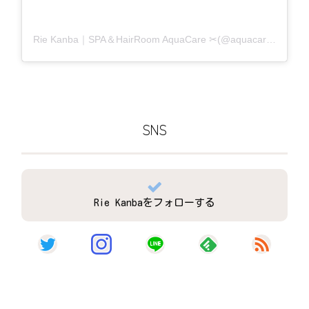
Rie Kanba｜SPA＆HairRoom AquaCare ✂(@aquacare_rie)がシェアした投稿
SNS
Rie Kanbaをフォローする