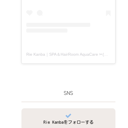
Rie Kanba｜SPA＆HairRoom AquaCare ✂(@aquacare_rie)がシェアした投稿
SNS
Rie Kanbaをフォローする