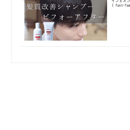
イフェオン
{ font-f