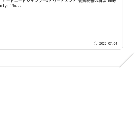
 ヒートニードシャンプー&トリートメント 髪質改善の科学 body
amily: 'No...
2025.07.04