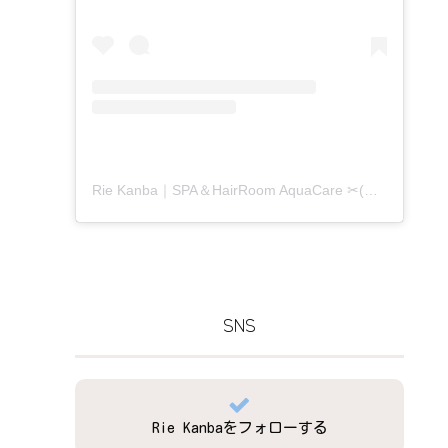
Rie Kanba｜SPA＆HairRoom AquaCare ✂(@aquacare_rie)がシェアした投稿
SNS
Rie Kanbaをフォローする