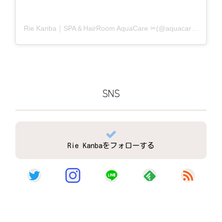
Rie Kanba｜SPA＆HairRoom AquaCare ✂(@aquacare_rie)がシェアした投稿
SNS
Rie Kanbaをフォローする