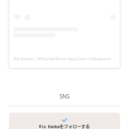
Rie Kanba｜SPA＆HairRoom AquaCare ✂(@aquacare_rie)がシェアした投稿
SNS
Rie Kanbaをフォローする