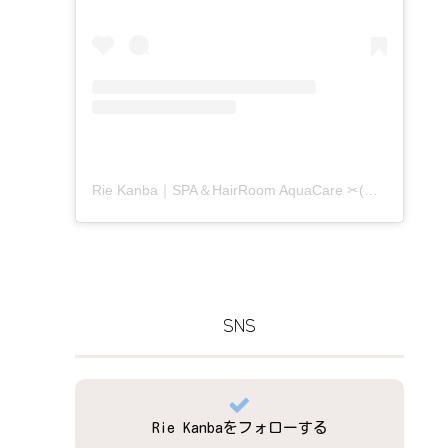
Rie Kanba｜SPA＆HairRoom AquaCare ✂(@aquacare_rie)がシェアした投稿
SNS
Rie Kanbaをフォローする