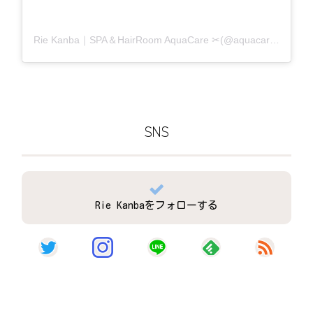
Rie Kanba｜SPA＆HairRoom AquaCare ✂(@aquacare_rie)がシェアした投稿
SNS
Rie Kanbaをフォローする