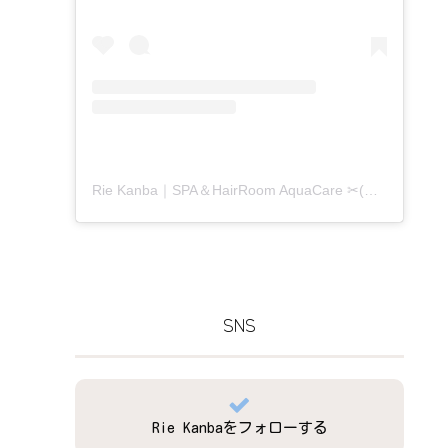
Rie Kanba｜SPA＆HairRoom AquaCare ✂(@aquacare_rie)がシェアした投稿
SNS
Rie Kanbaをフォローする