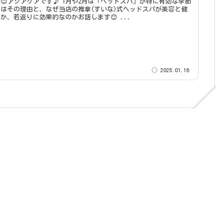
です♪ 1月や2月は「ヘッドスパ」が特に有効な季節
はその理由と、なぜ当店の推拿(すいな)式ヘッドスパが美容と健
康に良いのか、若返りに効果的なのかお話します😊 ...
2025.01.16