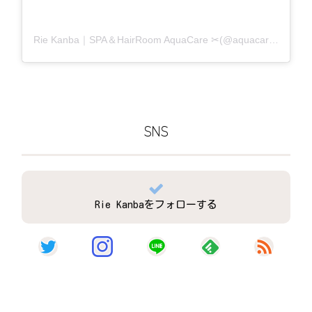
Rie Kanba｜SPA＆HairRoom AquaCare ✂(@aquacare_rie)がシェアした投稿
SNS
Rie Kanbaをフォローする