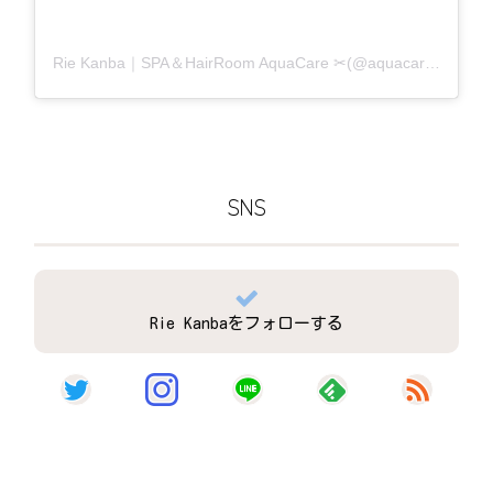
Rie Kanba｜SPA＆HairRoom AquaCare ✂(@aquacare_rie)がシェアした投稿
SNS
Rie Kanbaをフォローする