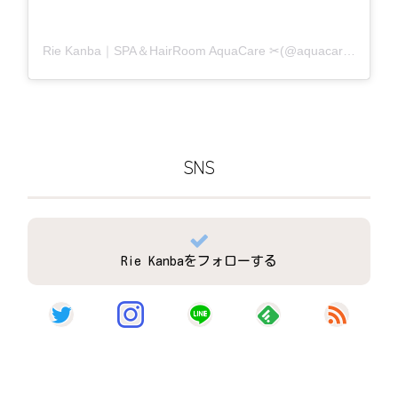
Rie Kanba｜SPA＆HairRoom AquaCare ✂(@aquacare_rie)がシェアした投稿
SNS
Rie Kanbaをフォローする