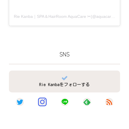
Rie Kanba｜SPA＆HairRoom AquaCare ✂(@aquacare_rie)がシェアした投稿
SNS
Rie Kanbaをフォローする