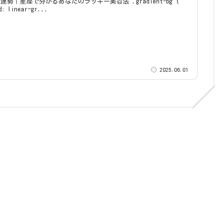
｜星座で分かるあなたのラッキー美容法 .gradient-bg {
d: linear-gr...
2025.06.01