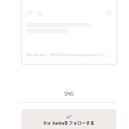
Rie Kanba｜SPA＆HairRoom AquaCare ✂(@aquacare_rie)がシェアした投稿
SNS
Rie Kanbaをフォローする