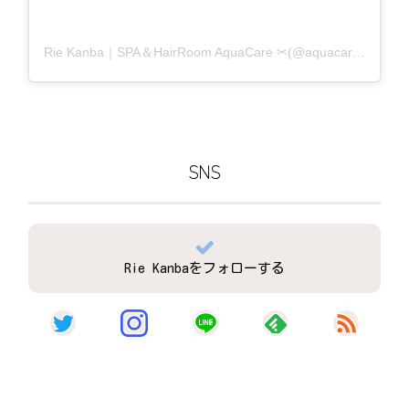
Rie Kanba｜SPA＆HairRoom AquaCare ✂(@aquacare_rie)がシェアした投稿
SNS
Rie Kanbaをフォローする