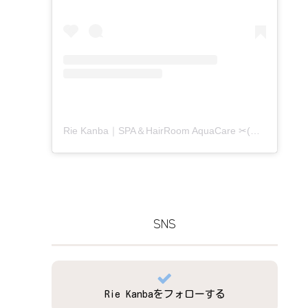
Rie Kanba｜SPA＆HairRoom AquaCare ✂(@aquacare_rie)がシェアした投稿
SNS
Rie Kanbaをフォローする