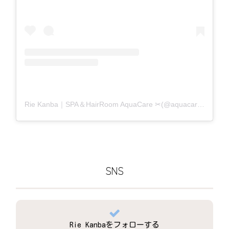
Rie Kanba｜SPA＆HairRoom AquaCare ✂(@aquacare_rie)がシェアした投稿
SNS
Rie Kanbaをフォローする