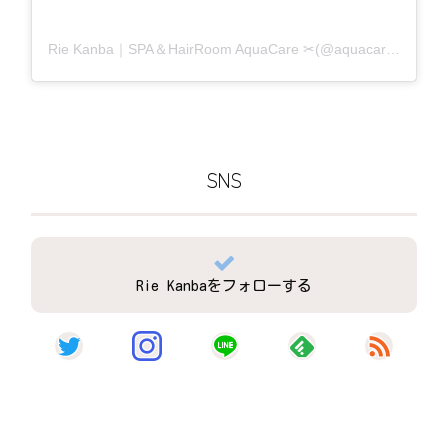
Rie Kanba｜SPA＆HairRoom AquaCare ✂(@aquacare_rie)がシェアした投稿
SNS
Rie Kanbaをフォローする