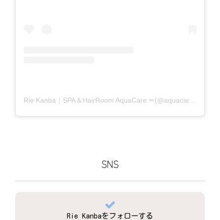
Rie Kanba｜SPA＆HairRoom AquaCare ✂(@aquacare_rie)がシェアした投稿
SNS
Rie Kanbaをフォローする