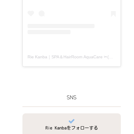
Rie Kanba｜SPA＆HairRoom AquaCare ✂(@aquacare_rie)がシェアした投稿
SNS
Rie Kanbaをフォローする