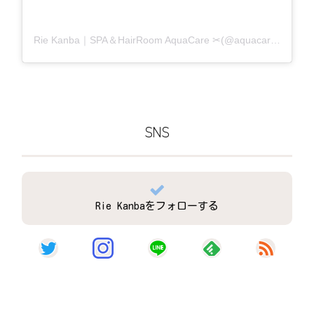
Rie Kanba｜SPA＆HairRoom AquaCare ✂(@aquacare_rie)がシェアした投稿
SNS
Rie Kanbaをフォローする