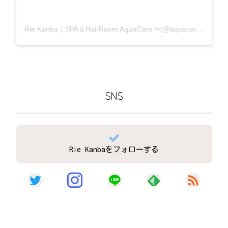
Rie Kanba｜SPA＆HairRoom AquaCare ✂(@aquacare_rie)がシェアした投稿
SNS
Rie Kanbaをフォローする