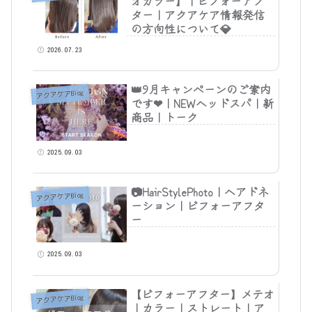
オカラー】｜ビフォーアフ
ター｜アクアケア情報発信
の方向性について💎
2026.07.23
👑9月キャンペーンのご案内
アクアケアBlog
です❤｜NEWヘッドスパ｜新
商品｜トーク
2025.09.03
📷HairStylePhoto｜ヘアドネ
アクアケアBlog
ーション｜ビフォーアフタ
ー
2025.09.03
【ビフォーアフター】メテオ
アクアケアBlog
｜カラー｜ストレート｜ア