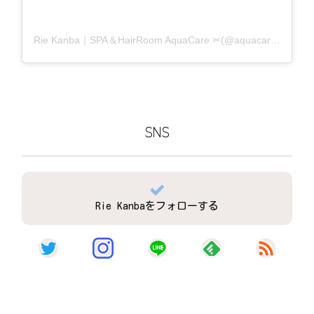
Rie Kanba｜SPA＆HairRoom AquaCare ✂(@aquacare_rie)がシェアした投稿
SNS
Rie Kanbaをフォローする