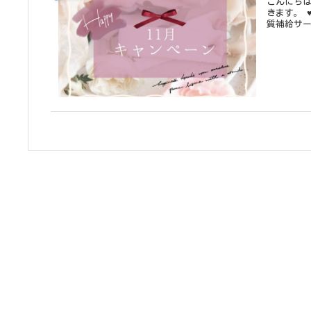
こんにちは。アクアケア
きます。 ♥ビーワン増量サービス 水分ケア 乾燥対策 ツヤ髪 ♥タンパク