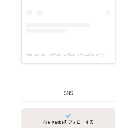
Rie Kanba｜SPA＆HairRoom AquaCare ✂(@aquacare_rie)がシェアした投稿
SNS
Rie Kanbaをフォローする