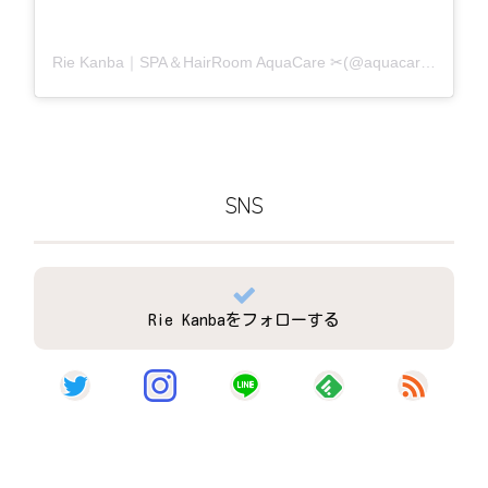
Rie Kanba｜SPA＆HairRoom AquaCare ✂(@aquacare_rie)がシェアした投稿
SNS
Rie Kanbaをフォローする